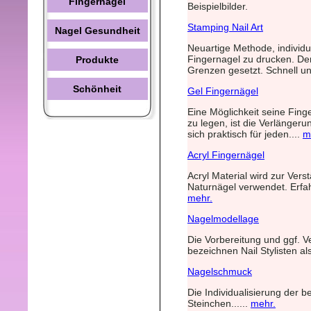
Fingernägel
Beispielbilder.
Stamping Nail Art
Nagel Gesundheit
Neuartige Methode, individu
Fingernagel zu drucken. Der
Produkte
Grenzen gesetzt. Schnell und
Schönheit
Gel Fingernägel
Eine Möglichkeit seine Finge
zu legen, ist die Verlängeru
sich praktisch für jeden....
m
Acryl Fingernägel
Acryl Material wird zur Ver
Naturnägel verwendet. Erfa
mehr.
Nagelmodellage
Die Vorbereitung und ggf. 
bezeichnen Nail Stylisten al
Nagelschmuck
Die Individualisierung der b
Steinchen......
mehr.